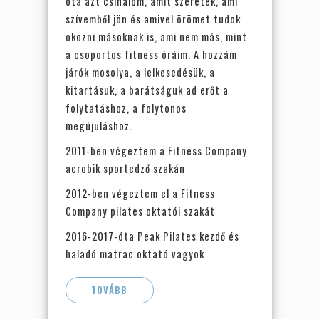
óta azt csinálom, amit szeretek, ami
szívemből jön és amivel örömet tudok
okozni másoknak is, ami nem más, mint
a csoportos fitness óráim. A hozzám
járók mosolya, a lelkesedésük, a
kitartásuk, a barátságuk ad erőt a
folytatáshoz, a folytonos
megújuláshoz.
2011-ben végeztem a Fitness Company
aerobik sportedző szakán
2012-ben végeztem el a Fitness
Company pilates oktatói szakát
2016-2017-óta Peak Pilates kezdő és
haladó matrac oktató vagyok
TOVÁBB