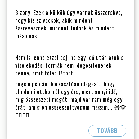
Bizony! Ezek a kölkök úgy vannak összerakva,
hogy kis szivacsok, akik mindent
észrevesznek, mindent tudnak és mindent
másolnak!
Nem is lenne ezzel baj, ha egy idő után azok a
viselekedési formák nem idegesítenének
benne, amit tőled látott.
Engem például borzasztóan idegesít, hogy
elindulni otthonról egy óra, mert annyi idő,
míg összeszedi magát, majd vár rám még egy
órát, amíg én összeszüttyögöm magam...
😅
🙊
🤷‍♀️
🤦‍♀️
TOVÁBB