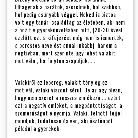
Elhagynak a barátok, szerelmek, hol szebben,
hol pedig csúnyább véggel. Neked is biztos
volt egy tanár, családtag az életeben, aki nem
a pozitív gyereknevelésben hitt, (20-30 évvel
ezelőtt ezt a kifejezést még nem is ismerték,
a poroszos nevelést annál inkább) hanem a
negtívban, mert szerinte úgy lehet valakit
motiválni, ha folyton szapuljuk.....
Valakiről ez lepereg, valakit tényleg ez
motivál, valaki viszont sérül. De az agy olyan,
hogy nem szeret a rosszra emlékezni... ezért
ezt a negatív emléket, a megbántottságot, a
szomorúságot elnyomja. Valaki, felnőtt fejjel
mondjuk, tudatosan és van, aki ösztönből,
például a gyerekek.