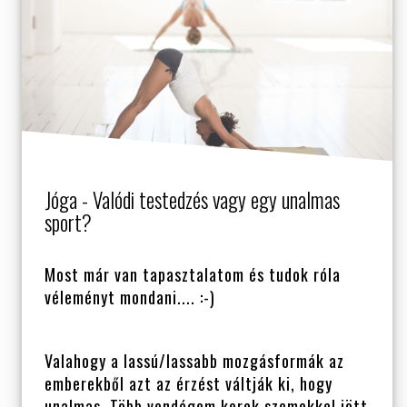
Jóga - Valódi testedzés vagy egy unalmas
sport?
Most már van tapasztalatom és tudok róla
véleményt mondani.... :-)
Valahogy a lassú/lassabb mozgásformák az
emberekből azt az érzést váltják ki, hogy
unalmas. Több vendégem kerek szemekkel jött