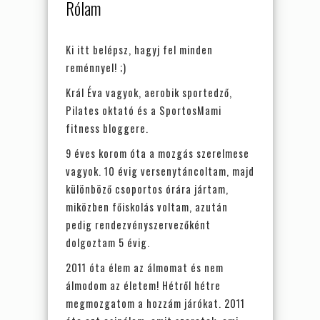
Rólam
Ki itt belépsz, hagyj fel minden
reménnyel! ;­)
Král Éva vagyok, aerobik sportedző,
Pilates oktató és a SportosMami
fitness bloggere.
9 éves korom óta a mozgás szerelmese
vagyok. 10 évig versenytáncoltam, majd
különböző csoportos órára jártam,
miközben főiskolás voltam, azután
pedig rendezvényszervezőként
dolgoztam 5 évig.
2011 óta élem az álmomat és nem
álmodom az életem! Hétről hétre
megmozgatom a hozzám járókat. 2011